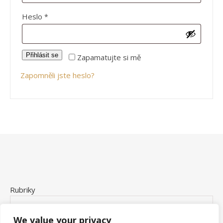
Povinné
Heslo
*
Přihlásit se
Zapamatujte si mě
Zapomněli jste heslo?
Rubriky
We value your privacy