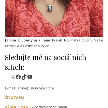
Janina z Londýna / Jane Frank
Novinářka žijící v Velké
Británii a v České republice
Sledujte mě na sociálních
sítích:
X
Facebook
TikTok
YouTube
E-mail: janina@ zlondyna.com/
ŽIVOTOPIS
VÝBĚR Z MÉDIÍ
– rozhovory se mnou