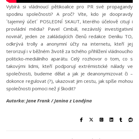
Vybírá si vládnoucí pětikoalice pro PR své propagandy
spodinu společnosti? A proč? Víte, kdo je doopravdy
´tajemný účet´ POSLEDNÍ SKAUT, kterého účelově citují i
provládní média? Pavel Cimbál, nezávislý investigativní
novinář, jeden ze zakládajících členů redakce Deníku TO,
odkrývá trolly a anonymní účty na internetu, kteří jej
terorizují i v běžném životě za tichého přihlížení vládnoucího
politicko-mediálního aparátu. Celý rozhovor o tom, co s
takovými lidmi, kteří podporují extrémistické nálady ve
společnosti, budeme dělat a jak je deanonymizovat či –
dokonce regulovat (?), ukazovat jim cestu, jak spíše mohou
společnosti pomoci než jí škodit?
Autorka: Jane Frank / Janina z Londýna