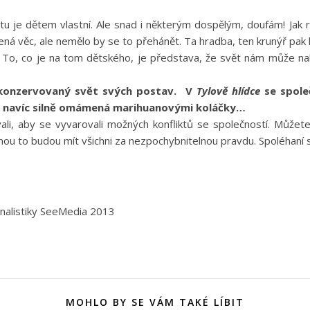
ětu je dětem vlastní. Ale snad i některým dospělým, doufám! Ja
á věc, ale nemělo by se to přehánět. Ta hradba, ten krunýř pak k 
í. To, co je na tom dětského, je představa, že svět nám může 
akonzervovaný svět svých postav. V
Tylově hlídce
se spole
í, navíc silně omámená marihuanovými koláčky…
ali, aby se vyvarovali možných konfliktů se společností. Může
nou to budou mít všichni za nezpochybnitelnou pravdu. Spoléhaní 
rnalistiky SeeMedia 2013
MOHLO BY SE VÁM TAKÉ LÍBIT