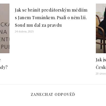
Jak se bránit predátorským médiím
s Janem Tománkem. Psali o něm lži.
Soud mu dal za pravdu
24 dubna, 2025
e
Jak 
ady?
Česk
20 únor
ZANECHAT ODPOVĚĎ