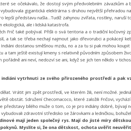
 které se očekávalo, že dostojí svým předvolebním závazkům a b
 vybudovala gigantická elektrárna s druhou největší přehradou na
pro lepší představu našla…Tudíž zahynou zvířata, rostliny, naruší
kologická, ale i lidská katastrofa.
 Frič také pobýval. Přišli o svá teritoria a o tradiční kočovný zp
lí, a tak se třeba nechají najmout jako dřevorubci a pokácejí ke
í. Indiáni dostanou směšnou mzdu, no a za tu si pak mohou koupit 
u a tam ještě existují kmeny s relativně původním způsobem živo
h pořádně ani neví, nedozví se ani, když se jich ten někdo v tichos
 indiáni vytrhnuti ze svého přirozeného prostředí a pak vz
 dělat. Vrátit jim zpět prostředí, ve kterém žili, není možné. Jedi
ětě obstát. Sdružení Checomacoco, které založili Fričovi, vychází z
í, že představy bílého muže o tom, co je pro indiány dobré, bývají
i vybudovali zdravotní středisko se žárovkami a ledničkou, bohužel
dinové mají jeden společný rys. Mají do jisté míry dětskou
ho pokynů. Myslíte si, že ona dětskost, ochota uvěřit neuvě