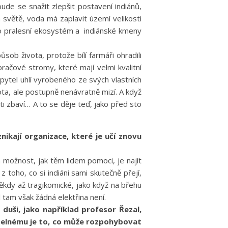
ude se snažit zlepšit postavení indiánů,
 světě, voda má zaplavit území velikosti
 to pralesní ekosystém a indiánské kmeny
ůsob života, protože bílí farmáři ohradili
bračové stromy, které mají velmi kvalitní
pytel uhlí vyrobeného ze svých vlastních
ta, ale postupně nenávratně mizí. A když
ti zbaví… A to se děje teď, jako před sto
nikají organizace, které je učí znovu
ná možnost, jak těm lidem pomoci, je najít
 toho, co si indiáni sami skutečně přejí,
 někdy až tragikomické, jako když na břehu
 tam však žádná elektřina není.
 duši, jako například profesor Řezal,
řitelnému je to, co může rozpohybovat