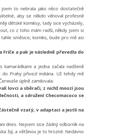
o jsem to nebrala jako něco dostatečně
litelné, aby se někdo věnoval profesně
něji dětské komiksy, tady sice vycházely,
out, co z toho mám radši, někdy jsem si
e tahle směsice, komiks, bude pro mě asi
ta Friče a pak je následně převedla do
ě s kamarádkami a jedna začala nadšeně
ak do Prahy přivezl indiána. Už tehdy mě
Čerwuiše úplně zamilovala.
í lovci a sběrači, z nichž mnozí jsou
lečnosti, a sdružení Checomacoco se
částečně vzatý, v adaptaci a jestli na
 ani dnes. Nejsem sice žádný odborník na
ska žijí, a většinou je to hrozné. Nedávno