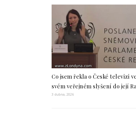
Co jsem řekla o České televizi v
svém veřejném slyšení do její R
3 dubna, 2026