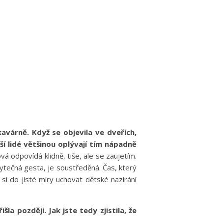
avárně. Když se objevila ve dveřích,
ší lidé většinou oplývají tím nápadně
á odpovídá klidně, tiše, ale se zaujetím.
zbytečná gesta, je soustředěná. Čas, který
i do jisté míry uchovat dětské nazírání
la později. Jak jste tedy zjistila, že