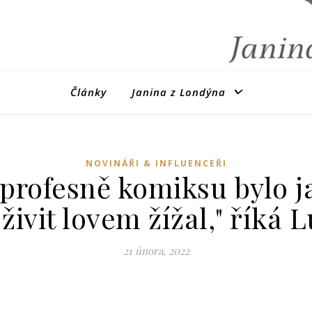
Články
Janina z Londýna
NOVINÁŘI & INFLUENCEŘI
 profesně komiksu bylo j
 živit lovem žížal," říká
21 února, 2022