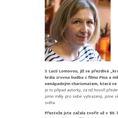
S Lucií Lomovou, jíž se přezdívá „k
hrála zrovna hudba z filmu Pina a mě
nenápadným charismatem, která ve v
Je to případ autorky, za niž hovoří přede
jsme měly pro sebe vyhrazený, jsme věn
světa.
Přestože jste začala tvořit už v 80. 