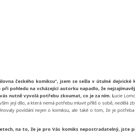
rálovna českého komiksu“, jsem se sešla v útulné dejvické k
 při pohledu na vcházející autorku napadlo, že nejzajímavěj
ás nutně vyvolá potřebu zkoumat, co je za ním. L
ucie Lomov
vším její dílo, a která nemá potřebu mluvit příliš o sobě, nedělá 
ovaly povídání nejen o komiksu, ale také o tom, že je potřeba s
letech, na to, že je pro Vás komiks nepostradatelný, jste přiš