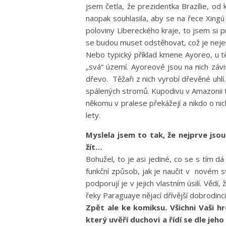
jsem četla, že prezidentka Brazílie, od
naopak souhlasila, aby se na řece Xingú
poloviny Libereckého kraje, to jsem si 
se budou muset odstěhovat, což je nejen e
Nebo typický příklad kmene Ayoreo, u těch
„svá“ území. Ayoreové jsou na nich závis
dřevo. Těžaři z nich vyrobí dřevěné uhl
spálených stromů. Kupodivu v Amazonii t
někomu v pralese překážejí a nikdo o nic
lety.
Myslela jsem to tak, že nejprve jsou
žít…
Bohužel, to je asi jediné, co se s tím dá
funkční způsob, jak je naučit v novém sv
podporují je v jejich vlastním úsilí. Věd
řeky Paraguaye nějací dřívější dobrodinc
Zpět ale ke komiksu. Všichni Vaši hr
který uvěří duchovi a řídí se dle je