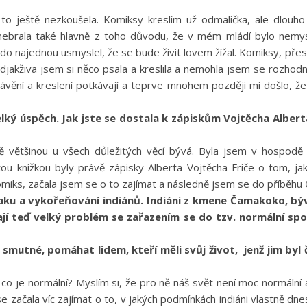
o ještě nezkoušela. Komiksy kreslím už odmalička, ale dlouh
nebrala také hlavně z toho důvodu, že v mém mládí bylo nemys
do najednou usmyslel, že se bude živit lovem žížal. Komiksy, přes
jakživa jsem si něco psala a kreslila a nemohla jsem se rozhodn
rávění a kreslení potkávají a teprve mnohem později mi došlo, ž
velký úspěch. Jak jste se dostala k zápiskům Vojtěcha Alber
tně většinou u všech důležitých věcí bývá. Byla jsem v hospod
tou knížkou byly právě zápisky Alberta Vojtěcha Friče o tom, j
komiks, začala jsem se o to zajímat a následně jsem se do příběhu 
aku a vykořeňování indiánů. Indiáni z kmene Čamakoko, býval
jí teď velký problém se zařazením se do tzv. normální spo
ě smutné, pomáhat lidem, kteří měli svůj život, jenž jim byl 
co je normální? Myslím si, že pro ně náš svět není moc normální
e začala víc zajímat o to, v jakých podmínkách indiáni vlastně dne