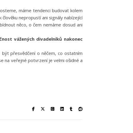
k rosteme, máme tendenci budovat kolem
člověku nepropustí ani signály nabízející
nabídnout něco, o čem nemáme dosud ani
čnost vážených divadelníků nakonec
te být přesvědčení o něčem, co ostatním
se na veřejné potvrzení je velmi ošidné a