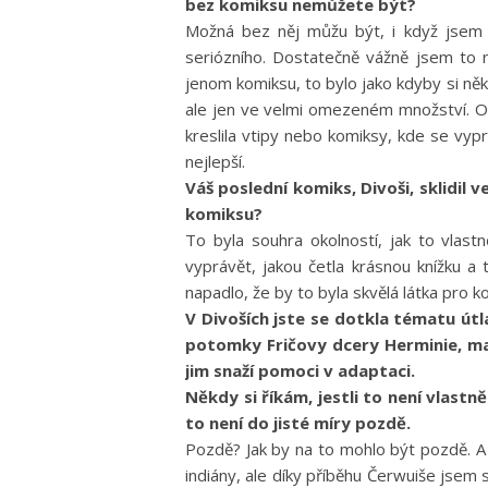
bez komiksu nemůžete být?
Možná bez něj můžu být, i když jsem t
seriózního. Dostatečně vážně jsem to 
jenom komiksu, to bylo jako kdyby si něk
ale jen ve velmi omezeném množství. Od
kreslila vtipy nebo komiksy, kde se vyp
nejlepší.
Váš poslední komiks, Divoši, sklidil 
komiksu?
To byla souhra okolností, jak to vlas
vyprávět, jakou četla krásnou knížku a 
napadlo, že by to byla skvělá látka pro 
V Divoších jste se dotkla tématu útl
potomky Fričovy dcery Herminie, ma
jim snaží pomoci v adaptaci.
Někdy si říkám, jestli to není vlastn
to není do jisté míry pozdě.
Pozdě? Jak by na to mohlo být pozdě. A 
indiány, ale díky příběhu Čerwuiše jsem s