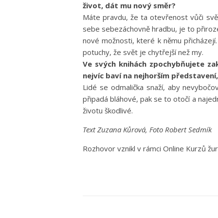
život, dát mu nový směr?
Máte pravdu, že ta otevřenost vůči sv
sebe sebezáchovně hradbu, je to přirozen
nové možnosti, které k němu přicházej
potuchy, že svět je chytřejší než my.
Ve svých knihách zpochybňujete z
nejvíc baví na nejhorším představen
Lidé se odmalička snaží, aby nevybočov
připadá bláhové, pak se to otočí a najed
životu škodlivé.
Text Zuzana Kůrová, Foto Robert Sedmík
Rozhovor vznikl v rámci Online Kurzů žu