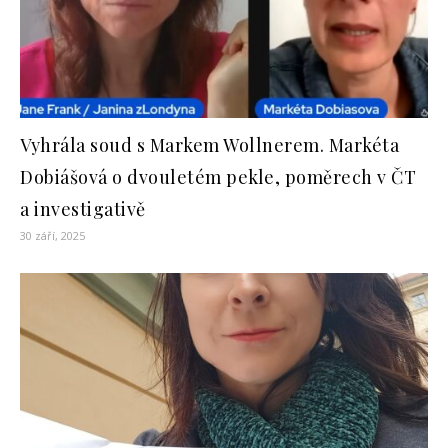
Vyhrála soud s Markem Wollnerem. Markéta
Dobiášová o dvouletém pekle, poměrech v ČT
a investigativě
30 září, 2025