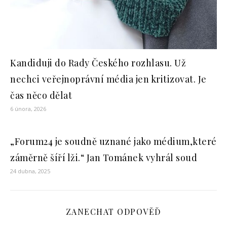
Kandiduji do Rady Českého rozhlasu. Už
nechci veřejnoprávní média jen kritizovat. Je
čas něco dělat
6 února, 2026
„Forum24 je soudně uznané jako médium,které
záměrně šíří lži.“ Jan Tománek vyhrál soud
24 dubna, 2025
ZANECHAT ODPOVĚĎ