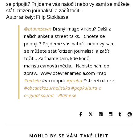
se pripojit? Prijdeme vás natočit nebo vy sami se můžete
stát ´citizen journalist´ a začít točit…
Autor ankety: Filip Stoklassa
@ptamesevas
Drsný image v rapu? Další z
našich anket a street talks… Chcete se
pripojit? Prijdeme vás natočit nebo vy sami
se můžete stát ´citizen journalist´ a začít
točit… Začínáme tam, kde končí
mainstreamová média… Napiste nam do
zprav… www.otevrenamedia.com #rap
#anketa
#voxpopuli
#praha
#streetculture
#obcanskazurnalistika
#popkultura
♬
original sound – Ptame se
MOHLO BY SE VÁM TAKÉ LÍBIT