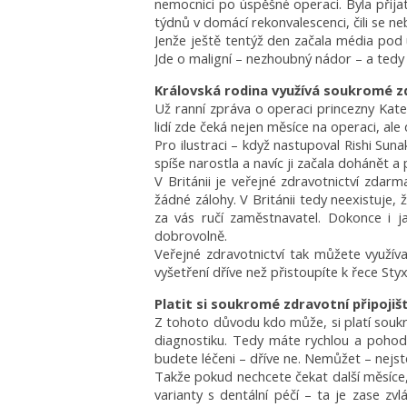
nemocnici po úspěšné operaci. Byla přija
týdnů v domácí rekonvalescenci, čili se neb
Jenže ještě tentýž den začala média pod u
Jde o maligní – nezhoubný nádor – a tedy 
Královská rodina využívá soukromé zd
Už ranní zpráva o operaci princezny Kate,
lidí zde čeká nejen měsíce na operaci, al
Pro ilustraci – když nastupoval Rishi Su
spíše narostla a navíc ji začala dohánět 
V Británii je veřejné zdravotnictví zda
žádné zálohy. V Británii tedy neexistuje,
za vás ručí zaměstnavatel. Dokonce i ja
dobrovolně.
Veřejné zdravotnictví tak můžete využív
vyšetření dříve než přistoupíte k řece St
Platit si soukromé zdravotní připojiš
Z tohoto důvodu kdo může, si platí soukrom
diagnostiku. Tedy máte rychlou a pohodln
budete léčeni – dříve ne. Nemůžet – nejst
Takže pokud nechcete čekat další měsíce,
varianty s dentální péčí – ta je zase zv