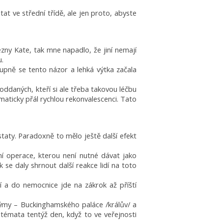
tat ve střední třídě, ale jen proto, abyste
ezny Kate, tak mne napadlo, že jiní nemají
u.
upně se tento názor a lehká výtka začala
poddaných, kteří si ale třeba takovou léčbu
maticky přál rychlou rekonvalescenci. Tato
aty. Paradoxně to mělo ještě další efekt
ní operace, kterou není nutné dávat jako
 se daly shrnout další reakce lidí na toto
í a do nemocnice jde na zákrok až příští
týmy – Buckinghamského paláce /králův/ a
témata tentýž den, když to ve veřejnosti