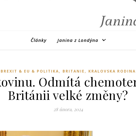
Články
Janina z Londýna
,
,
BREXIT & EU & POLITIKA
BRITANIE
KRALOVSKA RODINA
kovinu. Odmítá chemotera
Británii velké změny?
28 února, 2024