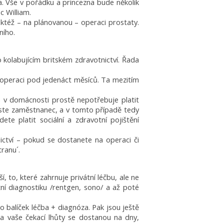
a. Vše v pořádku a princezna bude několik
c William.
taktéž – na plánovanou – operaci prostaty.
nního.
o kolabujícím britském zdravotnictví. Řada
a operaci pod jedenáct měsíců. Ta mezitím
a v domácnosti prostě nepotřebuje platit
nejste zaměstnanec, a v tomto případě tedy
te platit sociální a zdravotní pojištění
ictví – pokud se dostanete na operaci či
tranu´.
, to, které zahrnuje privátní léčbu, ale ne
tní diagnostiku /rentgen, sono/ a až poté
 balíček léčba + diagnóza. Pak jsou ještě
´ a vaše čekací lhůty se dostanou na dny,