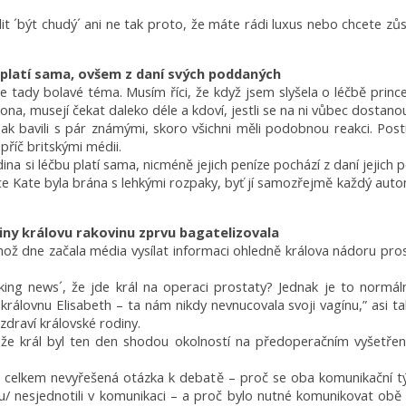
lit ´být chudý´ ani ne tak proto, že máte rádi luxus nebo chcete zůs
 platí sama, ovšem z daní svých poddaných
e tady bolavé téma. Musím říci, že když jsem slyšela o léčbě princ
 ona, musejí čekat daleko déle a kdoví, jestli se na ni vůbec dostano
ak bavili s pár známými, skoro všichni měli podobnou reakci. Post
říč britskými médii.
na si léčbu platí sama, nicméně jejich peníze pochází z daní jejich 
ce Kate byla brána s lehkými rozpaky, byť jí samozřejmě každý auto
y královu rakovinu zprvu bagatelizovala
 dne začala média vysílat informaci ohledně králova nádoru prost
king news´, že jde král na operaci prostaty? Jednak je to normál
rálovnu Elisabeth – ta nám nikdy nevnucovala svoji vagínu,” asi tak
draví královské rodiny.
že král byl ten den shodou okolností na předoperačním vyšetřen
a celkem nevyřešená otázka k debatě – proč se oba komunikační 
u/ nesjednotili v komunikaci – a proč bylo nutné komunikovat obě 