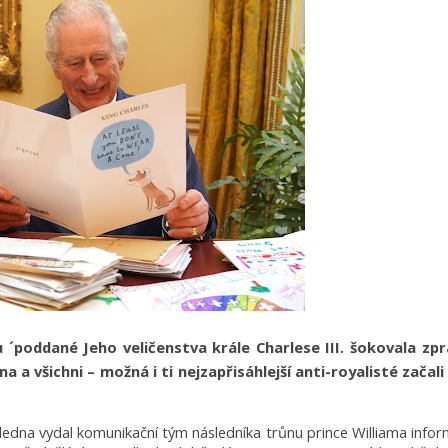
 ´poddané Jeho veličenstva krále Charlese III. šokovala zp
a a všichni – možná i ti nejzapřisáhlejší anti-royalisté začali
ledna vydal komunikační tým následníka trůnu prince Williama infor