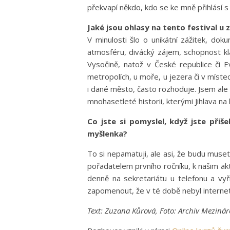
překvapí někdo, kdo se ke mně přihlásí s t
Jaké jsou ohlasy na tento festival u 
V minulosti šlo o unikátní zážitek, do
atmosféru, divácký zájem, schopnost klás
Vysočině, natož v České republice či E
metropolích, u moře, u jezera či v míste
i dané město, často rozhoduje. Jsem ale
mnohasetleté historii, kterými Jihlava na 
Co jste si pomyslel, když jste přiš
myšlenka?
To si nepamatuji, ale asi, že budu muset 
pořadatelem prvního ročníku, k našim akti
denně na sekretariátu u telefonu a vyř
zapomenout, že v té době nebyl internet 
Text: Zuzana Kůrová, Foto: Archiv Mezinár