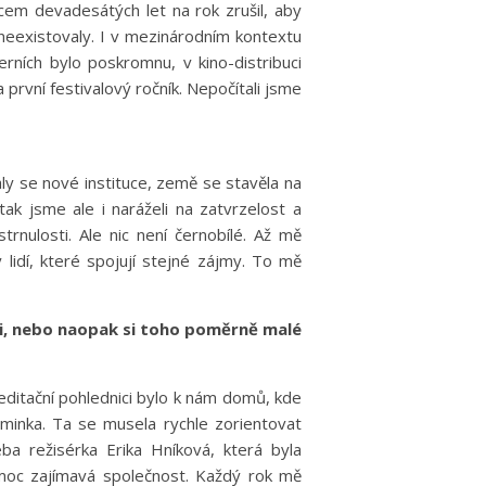
oncem devadesátých let na rok zrušil, aby
 neexistovaly. I v mezinárodním kontextu
rních bylo poskromnu, v kino-distribuci
a první festivalový ročník. Nepočítali jsme
y se nové instituce, země se stavěla na
ak jsme ale i naráželi na zatvrzelost a
nulosti. Ale nic není černobílé. Až mě
 lidí, které spojují stejné zájmy. To mě
kci, nebo naopak si toho poměrně malé
reditační pohlednici bylo k nám domů, kde
minka. Ta se musela rychle zorientovat
ba režisérka Erika Hníková, která byla
moc zajímavá společnost. Každý rok mě