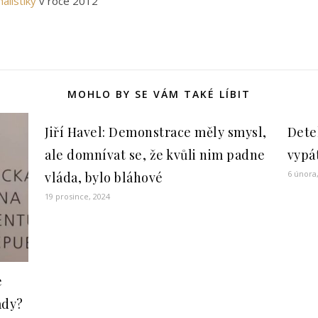
alistiky
v roce 2012
MOHLO BY SE VÁM TAKÉ LÍBIT
Jiří Havel: Demonstrace měly smysl,
Dete
ale domnívat se, že kvůli nim padne
vypá
6 února
vláda, bylo bláhové
19 prosince, 2024
e
ady?