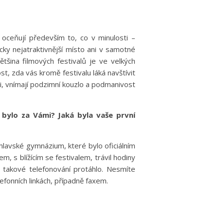
 oceňují především to, co v minulosti –
icky nejatraktivnější místo ani v samotné
tšina filmových festivalů je ve velkých
t, zda vás kromě festivalu láká navštívit
i, vnímají podzimní kouzlo a podmanivost
o bylo za Vámi? Jaká byla vaše první
jihlavské gymnázium, které bylo oficiálním
m, s blížícím se festivalem, trávil hodiny
e takové telefonování protáhlo. Nesmíte
efonních linkách, případně faxem.