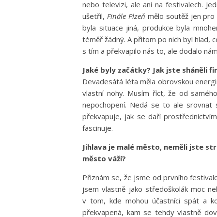
nebo televizi, ale ani na festivalech. J
ušetřil,
Finále Plzeň
mělo soutěž jen pro 
byla situace jiná, produkce byla mnohe
téměř žádný. A přitom po nich byl hlad, co
s tím a překvapilo nás to, ale dodalo nám 
Jaké byly začátky? Jak jste sháněli f
Devadesátá léta měla obrovskou energii
vlastní nohy. Musím říct, že od samého
nepochopení. Nedá se to ale srovnat s
překvapuje, jak se daří prostřednictvím
fascinuje.
Jihlava je malé město, neměli jste s
město váží?
Přiznám se, že jsme od prvního festivalo
jsem vlastně jako středoškolák moc ne
v tom, kde mohou účastníci spát a kol
překvapená, kam se tehdy vlastně dov