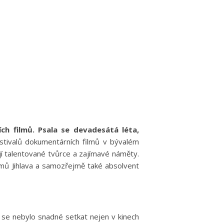
ch filmů. Psala se devadesátá léta,
stivalů dokumentárních filmů v bývalém
ají talentované tvůrce a zajímavé náměty.
mů Jihlava a samozřejmě také absolvent
se nebylo snadné setkat nejen v kinech