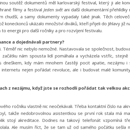
edinou soutěž dokumentů měl karlovarský festival, který ji ale k
hrané filmy a festival
Jeden svět
ani další dokumentární přehlídky
m chudší, a samy dokumenty vypadaly také jinak. Těch celoveče
ž koneckonců ukázalo množství diváků, kteří přijeli do Jihlavy již n
to energii pro další ročníky a pro rozvíjení festivalu.
inance a dojednávali partnery?
. Téměř nic nebylo nemožné. Nastavovala se společnost, budoval
 začátku nám spousta lidí pomáhala a vycházela vstříc, stejně t
 dneškem, kdy mám mnohem častěji pocit apatie, nezájmu i str
 internetu nejen pořádat revoluce, ale i budovat malé komunity
trach z nezájmu, když jste se rozhodli pořádat tak velkou a
vého ročníku vlastně nic neočekávali. Třeba kontaktní číslo na ak
byl, takže nedobrovolnou asistentkou se první rok stala má ma
ik stojí akreditace. Dodnes na takový telefonát vzpomíná tře
olala. Ale musím říct, že se tam už od samého počátku sešla 