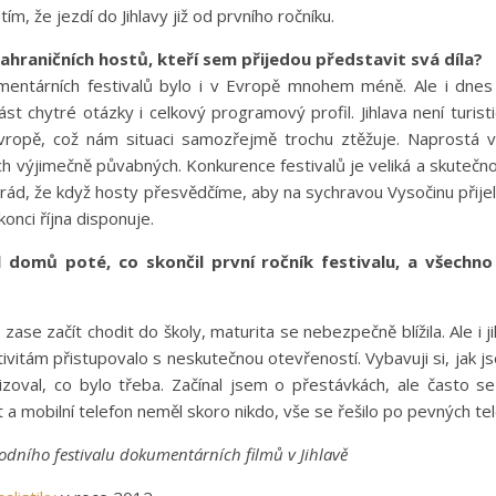
ím, že jezdí do Jihlavy již od prvního ročníku.
zahraničních hostů, kteří sem přijedou představit svá díla?
kumentárních festivalů bylo i v Evropě mnohem méně. Ale i dnes
t chytré otázky i celkový programový profil. Jihlava není turist
vropě, což nám situaci samozřejmě trochu ztěžuje. Naprostá vě
ch výjimečně půvabných. Konkurence festivalů je veliká a skutečnos
 rád, že když hosty přesvědčíme, aby na sychravou Vysočinu přijel
konci října disponuje.
el domů poté, co skončil první ročník festivalu, a všechn
zase začít chodit do školy, maturita se nebezpečně blížila. Ale i 
vitám přistupovalo s neskutečnou otevřeností. Vybavuji si, jak jse
izoval, co bylo třeba. Začínal jsem o přestávkách, ale často s
a mobilní telefon neměl skoro nikdo, vše se řešilo po pevných tel
odního festivalu dokumentárních filmů v Jihlavě