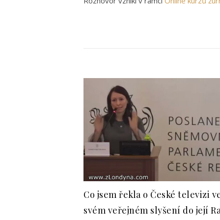
Rozhovor vznikl v rámci
Online kurzů žurn
Co jsem řekla o České televizi v
svém veřejném slyšení do její R